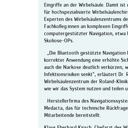
Eingriffe an der Wirbelsäule. Damit ist
für hochspezialisierte Wirbelsäulenchi
Experten des Wirbelsäulenzentrums de
Fachkolleg:innen an komplexen Eingrif
computergestützter Navigation, etwa b
Skoliose-OPs.
„Die Bluetooth gestützte Navigation 
korrekter Anwendung eine erhöhte Sich
auch die Narkose deutlich verkürzen,
Infektionsrisiken senkt“, erläutert Dr.
Wirbelsäulenzentrum der Roland-Klinik.
wie wir das System nutzen und teilen 
Herstellerfirma des Navigationssyste
Medacta, das für technische Rückfrag
Mitarbeitende bereitstellt.
Klaus Eberhard Kirsch, Chefarzt des W