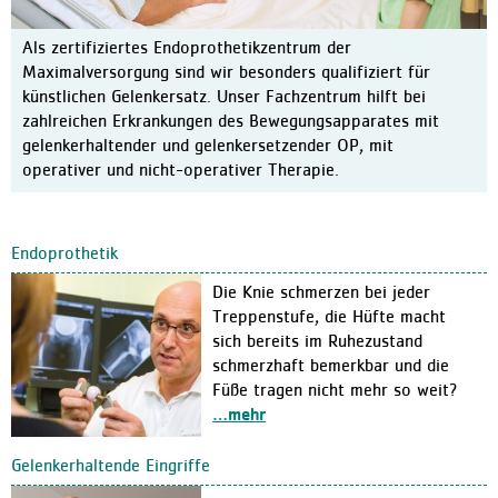
Physiotherapie
Therapie-Mediathek
Als zertifiziertes Endoprothetikzentrum der
Maximalversorgung sind wir besonders qualifiziert für
MVZ im Bremer Süden
künstlichen Gelenkersatz. Unser Fachzentrum hilft bei
Aufenthalt
zahlreichen Erkrankungen des Bewegungsapparates mit
gelenkerhaltender und gelenkersetzender OP, mit
Ablauf
operativer und nicht-operativer Therapie.
Patienteninfo Leichte Spra
Zimmer und Wahlleistunge
Endoprothetik
Verpflegung
Die Knie schmerzen bei jeder
Pflege und Betreuung
Treppenstufe, die Hüfte macht
Entlassungsmanagement / S
sich bereits im Ruhezustand
schmerzhaft bemerkbar und die
Erholung
Füße tragen nicht mehr so weit?
Lob und Kritik
…mehr
Informationen für Besuche
Gelenkerhaltende Eingriffe
Klinik