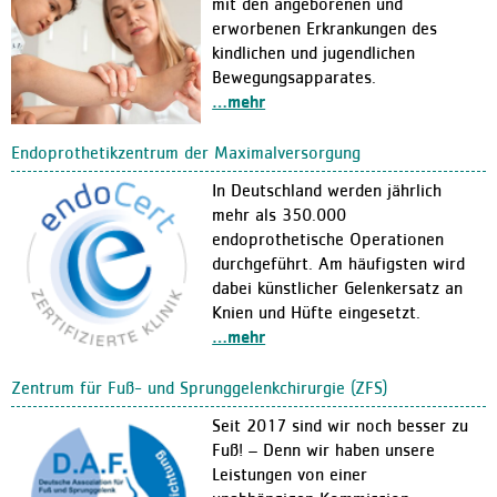
mit den angeborenen und
erworbenen Erkrankungen des
Ausbildung in der Pflege
kindlichen und jugendlichen
Kontakt
Bewegungsapparates.
…mehr
Ansprechpartner:innen
Kontaktformular
Endoprothetikzentrum der Maximalversorgung
Anfahrt
In Deutschland werden jährlich
Facebook
mehr als 350.000
endoprothetische Operationen
durchgeführt. Am häufigsten wird
dabei künstlicher Gelenkersatz an
Knien und Hüfte eingesetzt.
…mehr
Zentrum für Fuß- und Sprunggelenkchirurgie (ZFS)
Seit 2017 sind wir noch besser zu
Fuß! – Denn wir haben unsere
Leistungen von einer