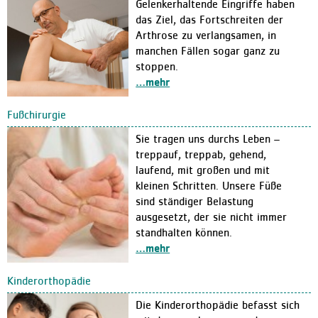
Gelenkerhaltende Eingriffe haben
Klinikleitung
das Ziel, das Fortschreiten der
Arthrose zu verlangsamen, in
Leitbild
manchen Fällen sogar ganz zu
Daten und Fakten
stoppen.
…mehr
Qualitätsmanagement
Zertifizierungen / Auszeic
Fußchirurgie
Hygiene
Sie tragen uns durchs Leben –
Bewegungszentrum activo
treppauf, treppab, gehend,
laufend, mit großen und mit
Kooperationen
kleinen Schritten. Unsere Füße
Aktuelles
sind ständiger Belastung
ausgesetzt, der sie nicht immer
Meldungen
standhalten können.
Veranstaltungen
…mehr
Ausschreibungen und Verg
Kinderorthopädie
Karriere
Die Kinderorthopädie befasst sich
Freie Stellen