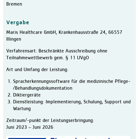
Physiotherapie
Bremen
Therapie-Mediathek
Vergabe
MVZ im Bremer Süden
Maris Healthcare GmbH, Krankenhausstraße 24, 66557
Aufenthalt
Illingen
Ablauf
Verfahrensart: Beschränkte Ausschreibung ohne
Patienteninfo Leichte Spra
Teilnahmewettbewerb gem. § 11 UVgO
Zimmer und Wahlleistunge
Art und Umfang der Leistung:
Verpflegung
Spracherkennungssoftware für die medizinische Pflege-
Pflege und Betreuung
/Behandlungsdokumentation
Entlassungsmanagement / S
Diktiergeräte
Dienstleistung: Implementierung, Schulung, Support und
Erholung
Wartung
Lob und Kritik
Zeitraum/-punkt der Leistungserbringung:
Informationen für Besuche
Juni 2023 – Juni 2026
Klinik