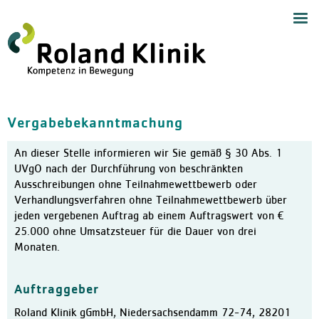
Start
Navig
Medizinische Angebote
Zentrum für Handchirurgie
Handchirurgie
Vergabebekanntmachung
Zentrum für Endoprothetik,
Allgemeine Orthopädie
An dieser Stelle informieren wir Sie gemäß § 30 Abs. 1
Zentrum für Schulterchirur
UVgO nach der Durchführung von beschränkten
Chirurgie und Sporttraumat
Ausschreibungen ohne Teilnahmewettbewerb oder
Verhandlungsverfahren ohne Teilnahmewettbewerb über
Wirbelsäulenzentrum
jeden vergebenen Auftrag ab einem Auftragswert von €
Schmerztherapie mit Neuro
25.000 ohne Umsatzsteuer für die Dauer von drei
Monaten.
Anästhesiologie und Akuts
Orthopädie und Altersmedi
Auftraggeber
Ambulantes Zentrum
Roland Klinik gGmbH, Niedersachsendamm 72-74, 28201