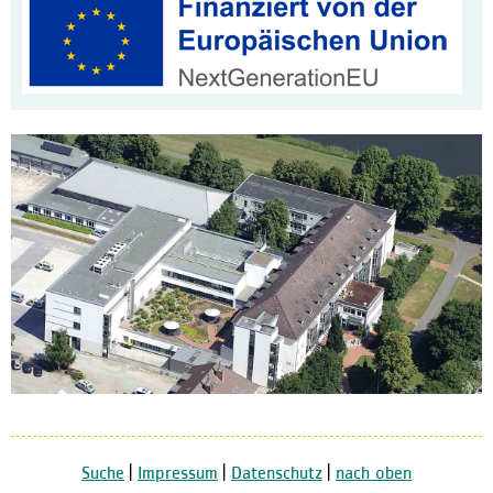
Klinikleitung
Leitbild
Daten und Fakten
Qualitätsmanagement
Zertifizierungen / Auszeic
Hygiene
Bewegungszentrum activo
Kooperationen
Aktuelles
Meldungen
Veranstaltungen
Ausschreibungen und Verg
Karriere
Suche
|
Impressum
|
Datenschutz
|
nach oben
Freie Stellen