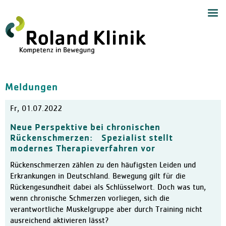
Start
Navig
Medizinische Angebote
Zentrum für Handchirurgie
Handchirurgie
Meldungen
Zentrum für Endoprothetik,
Allgemeine Orthopädie
Fr, 01.07.2022
Zentrum für Schulterchirur
Neue Perspektive bei chronischen
Chirurgie und Sporttraumat
Rückenschmerzen: Spezialist stellt
Wirbelsäulenzentrum
modernes Therapieverfahren vor
Schmerztherapie mit Neuro
Rückenschmerzen zählen zu den häufigsten Leiden und
Erkrankungen in Deutschland. Bewegung gilt für die
Anästhesiologie und Akuts
Rückengesundheit dabei als Schlüsselwort. Doch was tun,
Orthopädie und Altersmedi
wenn chronische Schmerzen vorliegen, sich die
verantwortliche Muskelgruppe aber durch Training nicht
Ambulantes Zentrum
ausreichend aktivieren lässt?