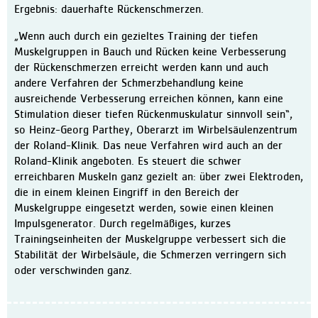
Ergebnis: dauerhafte Rückenschmerzen.
Klinikleitung
„Wenn auch durch ein gezieltes Training der tiefen
Leitbild
Muskelgruppen in Bauch und Rücken keine Verbesserung
Daten und Fakten
der Rückenschmerzen erreicht werden kann und auch
andere Verfahren der Schmerzbehandlung keine
Qualitätsmanagement
ausreichende Verbesserung erreichen können, kann eine
Zertifizierungen / Auszeic
Stimulation dieser tiefen Rückenmuskulatur sinnvoll sein“,
so Heinz-Georg Parthey, Oberarzt im Wirbelsäulenzentrum
Hygiene
der Roland-Klinik. Das neue Verfahren wird auch an der
Bewegungszentrum activo
Roland-Klinik angeboten. Es steuert die schwer
erreichbaren Muskeln ganz gezielt an: über zwei Elektroden,
Kooperationen
die in einem kleinen Eingriff in den Bereich der
Aktuelles
Muskelgruppe eingesetzt werden, sowie einen kleinen
Meldungen
Impulsgenerator. Durch regelmäßiges, kurzes
Trainingseinheiten der Muskelgruppe verbessert sich die
Veranstaltungen
Stabilität der Wirbelsäule, die Schmerzen verringern sich
Ausschreibungen und Verg
oder verschwinden ganz.
Karriere
Freie Stellen