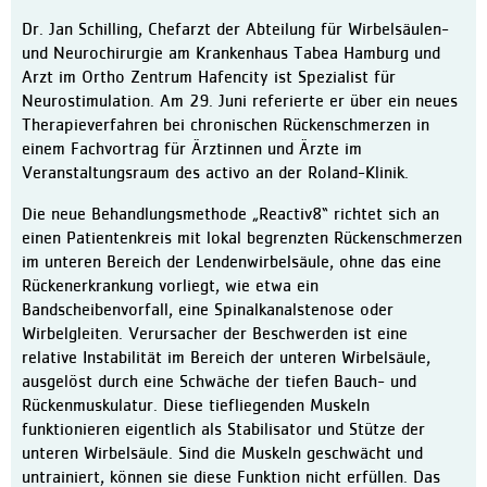
Physiotherapie
Dr. Jan Schilling, Chefarzt der Abteilung für Wirbelsäulen-
Therapie-Mediathek
und Neurochirurgie am Krankenhaus Tabea Hamburg und
Arzt im Ortho Zentrum Hafencity ist Spezialist für
MVZ im Bremer Süden
Neurostimulation. Am 29. Juni referierte er über ein neues
Aufenthalt
Therapieverfahren bei chronischen Rückenschmerzen in
einem Fachvortrag für Ärztinnen und Ärzte im
Ablauf
Veranstaltungsraum des activo an der Roland-Klinik.
Patienteninfo Leichte Spra
Die neue Behandlungsmethode „Reactiv8“ richtet sich an
Zimmer und Wahlleistunge
einen Patientenkreis mit lokal begrenzten Rückenschmerzen
Verpflegung
im unteren Bereich der Lendenwirbelsäule, ohne das eine
Rückenerkrankung vorliegt, wie etwa ein
Pflege und Betreuung
Bandscheibenvorfall, eine Spinalkanalstenose oder
Entlassungsmanagement / S
Wirbelgleiten. Verursacher der Beschwerden ist eine
relative Instabilität im Bereich der unteren Wirbelsäule,
Erholung
ausgelöst durch eine Schwäche der tiefen Bauch- und
Lob und Kritik
Rückenmuskulatur. Diese tiefliegenden Muskeln
funktionieren eigentlich als Stabilisator und Stütze der
Informationen für Besuche
unteren Wirbelsäule. Sind die Muskeln geschwächt und
Klinik
untrainiert, können sie diese Funktion nicht erfüllen. Das