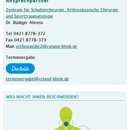
Ansprechpartner
Ausbildung in der Pflege
Zentrum für Schulterchirurgie, Arthroskopische Chirurgie
und Sporttraumatologie
Kontakt
Dr. Rüdiger Ahrens
Ansprechpartner:innen
Tel
0421.8778-372
Kontaktformular
Fax
0421.8778-373
Mail
orthopaedie2@roland-klinik.de
Anfahrt
Facebook
Terminvergabe:
terminvergabe@roland-klinik.de
WAS MACHT IHNEN BESCHWERDEN?