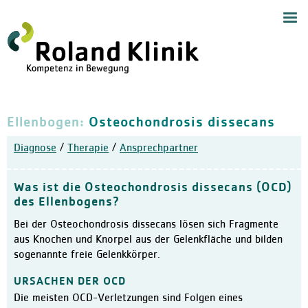
Start
Navig
Medizinische Angebote
Zentrum für Handchirurgie
Handchirurgie
Ellenbogen:
Osteochondrosis dissecans
Zentrum für Endoprothetik,
Allgemeine Orthopädie
Diagnose
/
Therapie
/
Ansprechpartner
Zentrum für Schulterchirur
Chirurgie und Sporttraumat
Was ist die Osteochondrosis dissecans (OCD)
Wirbelsäulenzentrum
des Ellenbogens?
Schmerztherapie mit Neuro
Bei der Osteochondrosis dissecans lösen sich Fragmente
aus Knochen und Knorpel aus der Gelenkfläche und bilden
Anästhesiologie und Akuts
sogenannte freie Gelenkkörper.
Orthopädie und Altersmedi
URSACHEN DER OCD
Ambulantes Zentrum
Die meisten OCD-Verletzungen sind Folgen eines