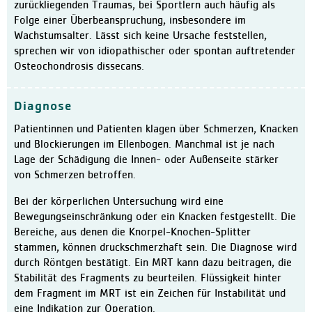
Physiotherapie
zurückliegenden Traumas, bei Sportlern auch häufig als
Folge einer Überbeanspruchung, insbesondere im
Therapie-Mediathek
Wachstumsalter. Lässt sich keine Ursache feststellen,
MVZ im Bremer Süden
sprechen wir von idiopathischer oder spontan auftretender
Osteochondrosis dissecans.
Aufenthalt
Ablauf
Diagnose
Patienteninfo Leichte Spra
Patientinnen und Patienten klagen über Schmerzen, Knacken
Zimmer und Wahlleistunge
und Blockierungen im Ellenbogen. Manchmal ist je nach
Lage der Schädigung die Innen- oder Außenseite stärker
Verpflegung
von Schmerzen betroffen.
Pflege und Betreuung
Bei der körperlichen Untersuchung wird eine
Entlassungsmanagement / S
Bewegungseinschränkung oder ein Knacken festgestellt. Die
Bereiche, aus denen die Knorpel-Knochen-Splitter
Erholung
stammen, können druckschmerzhaft sein. Die Diagnose wird
Lob und Kritik
durch Röntgen bestätigt. Ein MRT kann dazu beitragen, die
Stabilität des Fragments zu beurteilen. Flüssigkeit hinter
Informationen für Besuche
dem Fragment im MRT ist ein Zeichen für Instabilität und
Klinik
eine Indikation zur Operation.