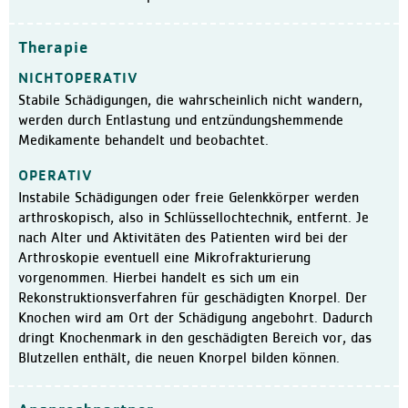
Klinikleitung
Therapie
Leitbild
Daten und Fakten
NICHTOPERATIV
Stabile Schädigungen, die wahrscheinlich nicht wandern,
Qualitätsmanagement
werden durch Entlastung und entzündungshemmende
Zertifizierungen / Auszeic
Medikamente behandelt und beobachtet.
Hygiene
OPERATIV
Bewegungszentrum activo
Instabile Schädigungen oder freie Gelenkkörper werden
arthroskopisch, also in Schlüssellochtechnik, entfernt. Je
Kooperationen
nach Alter und Aktivitäten des Patienten wird bei der
Aktuelles
Arthroskopie eventuell eine Mikrofrakturierung
vorgenommen. Hierbei handelt es sich um ein
Meldungen
Rekonstruktionsverfahren für geschädigten Knorpel. Der
Veranstaltungen
Knochen wird am Ort der Schädigung angebohrt. Dadurch
dringt Knochenmark in den geschädigten Bereich vor, das
Ausschreibungen und Verg
Blutzellen enthält, die neuen Knorpel bilden können.
Karriere
Freie Stellen