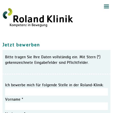
Start
Navig
Medizinische Angebote
Zentrum für Handchirurgie
Handchirurgie
Jetzt bewerben
Zentrum für Endoprothetik,
Allgemeine Orthopädie
Bitte tragen Sie Ihre Daten vollständig ein. Mit Stern (*)
Zentrum für Schulterchirur
gekennzeichnete Eingabefelder sind Pflichtfelder.
Chirurgie und Sporttraumat
Wirbelsäulenzentrum
Schmerztherapie mit Neuro
Ich bewerbe mich für folgende Stelle in der Roland-Klinik:
Anästhesiologie und Akuts
Orthopädie und Altersmedi
Vorname *
Ambulantes Zentrum