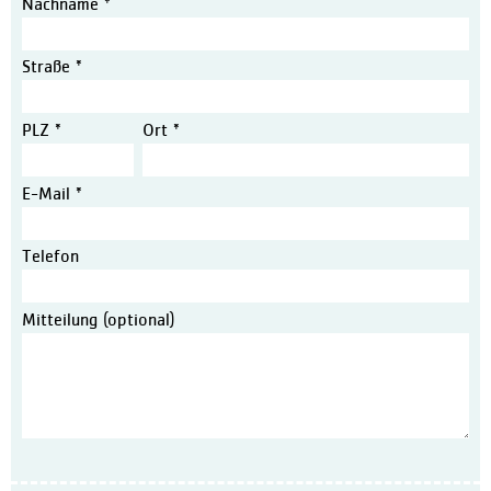
Nachname *
Physiotherapie
Therapie-Mediathek
Straße *
MVZ im Bremer Süden
Aufenthalt
PLZ *
Ort *
Ablauf
Patienteninfo Leichte Spra
E-Mail *
Zimmer und Wahlleistunge
Telefon
Verpflegung
Pflege und Betreuung
Mitteilung (optional)
Entlassungsmanagement / S
Erholung
Lob und Kritik
Informationen für Besuche
Klinik