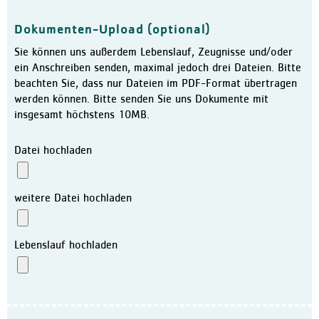
Klinikleitung
Dokumenten-Upload (optional)
Leitbild
Sie können uns außerdem Lebenslauf, Zeugnisse und/oder
Daten und Fakten
ein Anschreiben senden, maximal jedoch drei Dateien. Bitte
Qualitätsmanagement
beachten Sie, dass nur Dateien im PDF-Format übertragen
werden können. Bitte senden Sie uns Dokumente mit
Zertifizierungen / Auszeic
insgesamt höchstens 10MB.
Hygiene
Datei hochladen
Bewegungszentrum activo
Kooperationen
weitere Datei hochladen
Aktuelles
Meldungen
Lebenslauf hochladen
Veranstaltungen
Ausschreibungen und Verg
Karriere
Freie Stellen